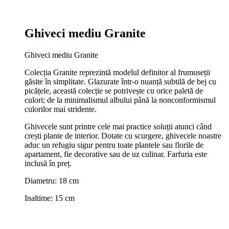
Ghiveci mediu Granite
Ghiveci mediu Granite
Colecția Granite reprezintă modelul definitor al frumuseții
găsite în simplitate. Glazurate într-o nuanță subtilă de bej cu
picățele, această colecție se potrivește cu orice paletă de
culori; de la minimalismul albului până la nonconformismul
culorilor mai stridente.
Ghivecele sunt printre cele mai practice soluții atunci când
crești plante de interior. Dotate cu scurgere, ghivecele noastre
aduc un refugiu sigur pentru toate plantele sau florile de
apartament, fie decorative sau de uz culinar. Farfuria este
inclusă în preț.
Diametru: 18 cm
Inaltime: 15 cm