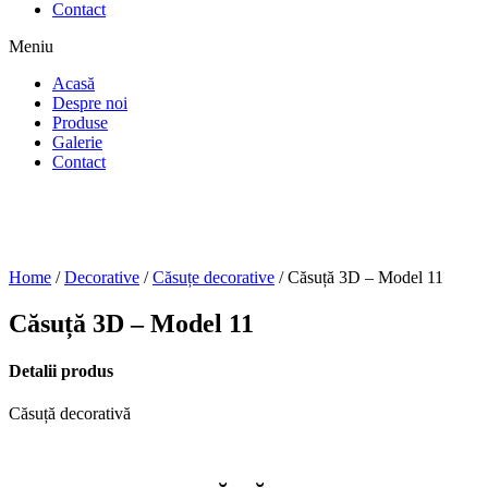
Contact
Meniu
Acasă
Despre noi
Produse
Galerie
Contact
Home
/
Decorative
/
Căsuțe decorative
/ Căsuță 3D – Model 11
Căsuță 3D – Model 11
Detalii produs
Căsuță decorativă