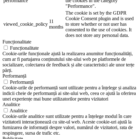
performance
the cookies in the category
"Performance".
The cookie is set by the GDPR
Cookie Consent plugin and is used
11
viewed_cookie_policy
to store whether or not user has
months
consented to the use of cookies. It
does not store any personal data.
Funcționalitate
Funcționalitate
Cookie-urile funcționale ajută la realizarea anumitor funcționalități,
cum ar fi partajarea conținutului site-ului web pe platformele de
socializare, colectarea de feedback și alte caracteristici ale unor terțe
părți.
Performanță
Performanță
Cookie-urile de performanță sunt utilizate pentru a înțelege și analiza
indicii cheie de performanță ai site-ului web, ceea ce ajută la oferirea
unei experiențe mai bune utilizatorilor pentru vizitatori
Analitice
Analitice
Cookie-urile analitice sunt utilizate pentru a înțelege modul în care
vizitatorii interacționează cu site-ul web. Aceste cookie-uri ajută la
furnizarea de informații despre valori, numărul de vizitatori, rata de
respingere, sursa de trafic etc.
Publicitate