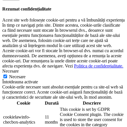
Rezumat confidențialitate
Acest site web folosește cookie-uri pentru a vă îmbunătăți experiența
în timp ce navigați prin site. Dintre acestea, cookie-urile clasificate
ca fiind necesare sunt stocate în browserul dvs., deoarece sunt
esențiale pentru funcționarea funcționalităților de bază ale site-ului
web. De asemenea, folosim cookie-uri terțe care ne ajută să
analizăm și să înțelegem modul în care utilizați acest site web.
Aceste cookie-uri vor fi stocate în browser-ul dvs. numai cu acordul
dumneavoastră. De asemenea, aveți opțiunea de a renunța la aceste
cookie-uri. Dar renunțarea la unele dintre aceste cookie-uri poate
afecta experiența dvs. de navigare. Vezi
Politica de confidențialitate.
Necesare
Necesare
Întotdeauna activate
Cookie-urile necesare sunt absolut esențiale pentru ca site-ul web să
funcționeze corect. Aceste cookie-uri asigură funcționalități de bază
și caracteristici de securitate ale site-ului web, în ​​mod anonim.
Cookie
Durată
Descriere
This cookie is set by GDPR
Cookie Consent plugin. The cookie
cookielawinfo-
11
is used to store the user consent for
checbox-analytics
months
the cookies in the category