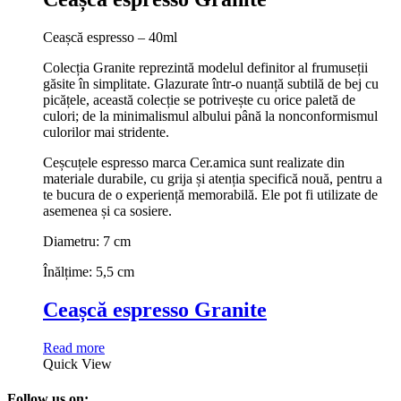
Ceașcă espresso – 40ml
Colecția Granite reprezintă modelul definitor al frumuseții
găsite în simplitate. Glazurate într-o nuanță subtilă de bej cu
picățele, această colecție se potrivește cu orice paletă de
culori; de la minimalismul albului până la nonconformismul
culorilor mai stridente.
Ceșcuțele espresso marca Cer.amica sunt realizate din
materiale durabile, cu grija și atenția specifică nouă, pentru a
te bucura de o experiență memorabilă. Ele pot fi utilizate de
asemenea și ca sosiere.
Diametru: 7 cm
Înălțime: 5,5 cm
Ceașcă espresso Granite
Read more
Quick View
Follow us on: