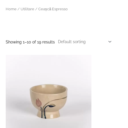
Skip
Home
/
Utilitare
/ Ceașcă Espresso
to
content
Ceașcă Espresso
Showing 1–10 of 19 results