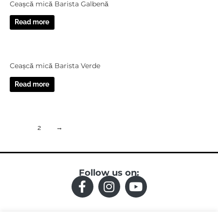
Ceașcă mică Barista Galbenă
Read more
Ceașcă mică Barista Verde
Read more
1
2
→
Follow us on:
F
I
Y
a
n
o
c
s
u