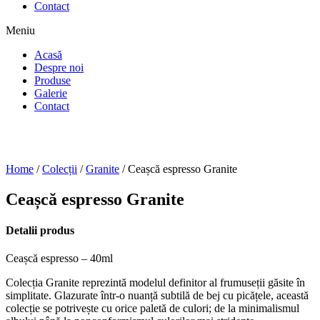
Contact
Meniu
Acasă
Despre noi
Produse
Galerie
Contact
Home
/
Colecții
/
Granite
/ Ceașcă espresso Granite
Ceașcă espresso Granite
Detalii produs
Ceașcă espresso – 40ml
Colecția Granite reprezintă modelul definitor al frumuseții găsite în
simplitate. Glazurate într-o nuanță subtilă de bej cu picățele, această
colecție se potrivește cu orice paletă de culori; de la minimalismul