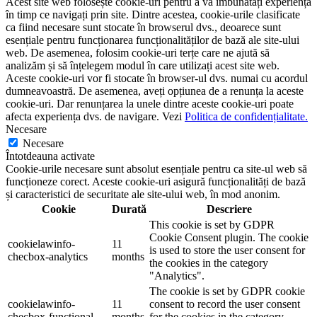
Acest site web folosește cookie-uri pentru a vă îmbunătăți experiența
în timp ce navigați prin site. Dintre acestea, cookie-urile clasificate
ca fiind necesare sunt stocate în browserul dvs., deoarece sunt
esențiale pentru funcționarea funcționalităților de bază ale site-ului
web. De asemenea, folosim cookie-uri terțe care ne ajută să
analizăm și să înțelegem modul în care utilizați acest site web.
Aceste cookie-uri vor fi stocate în browser-ul dvs. numai cu acordul
dumneavoastră. De asemenea, aveți opțiunea de a renunța la aceste
cookie-uri. Dar renunțarea la unele dintre aceste cookie-uri poate
afecta experiența dvs. de navigare. Vezi
Politica de confidențialitate.
Necesare
Necesare
Întotdeauna activate
Cookie-urile necesare sunt absolut esențiale pentru ca site-ul web să
funcționeze corect. Aceste cookie-uri asigură funcționalități de bază
și caracteristici de securitate ale site-ului web, în ​​mod anonim.
Cookie
Durată
Descriere
This cookie is set by GDPR
Cookie Consent plugin. The cookie
cookielawinfo-
11
is used to store the user consent for
checbox-analytics
months
the cookies in the category
"Analytics".
The cookie is set by GDPR cookie
cookielawinfo-
11
consent to record the user consent
checbox-functional
months
for the cookies in the category