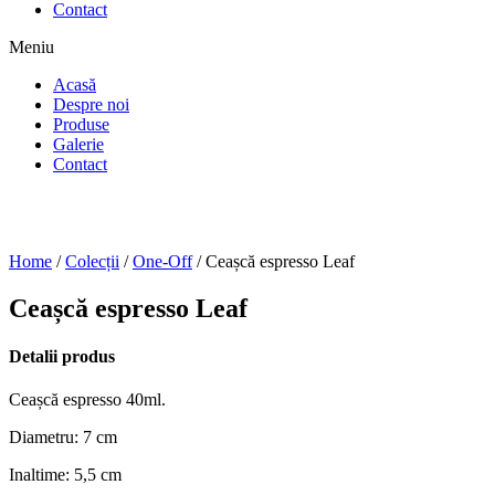
Contact
Meniu
Acasă
Despre noi
Produse
Galerie
Contact
Home
/
Colecții
/
One-Off
/ Ceașcă espresso Leaf
Ceașcă espresso Leaf
Detalii produs
Ceașcă espresso 40ml.
Diametru: 7 cm
Inaltime: 5,5 cm