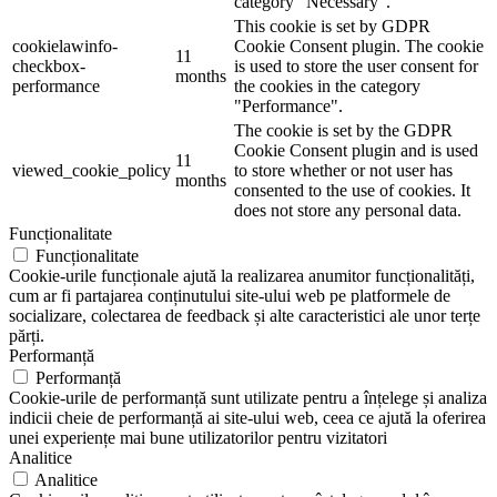
category "Necessary".
This cookie is set by GDPR
cookielawinfo-
Cookie Consent plugin. The cookie
11
checkbox-
is used to store the user consent for
months
performance
the cookies in the category
"Performance".
The cookie is set by the GDPR
Cookie Consent plugin and is used
11
viewed_cookie_policy
to store whether or not user has
months
consented to the use of cookies. It
does not store any personal data.
Funcționalitate
Funcționalitate
Cookie-urile funcționale ajută la realizarea anumitor funcționalități,
cum ar fi partajarea conținutului site-ului web pe platformele de
socializare, colectarea de feedback și alte caracteristici ale unor terțe
părți.
Performanță
Performanță
Cookie-urile de performanță sunt utilizate pentru a înțelege și analiza
indicii cheie de performanță ai site-ului web, ceea ce ajută la oferirea
unei experiențe mai bune utilizatorilor pentru vizitatori
Analitice
Analitice