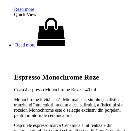
Read more
Quick View
Read more
Espresso Monochrome Roze
Ceașcă espresso Monochrome Roze – 40 ml
Monochrome invită clasă. Minimalistic, simplu și sofisticat,
tranzitând între culori precum a cea safirului, a fisticului și a
rozelor, Monochrome este o selecție exclusiv din porțelan,
pentru iubitorii de ceramica fină.
Ceșcuțele espresso marca Cer.amica sunt realizate din
materiale durabile, cu grija și atenția specifică nouă, pentru a