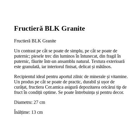
Fructieră BLK Granite
Fructieră BLK Granite
Un contrast pe cât se poate de simplu, pe cât se poate de
puternic; piesele trec din luminos în întunecat, din fragil în
puternic, făurite într-un ansamblu natural. Textura exterioară
este granulată, iar interiorul finisat, delicat și mătăsos.
Recipientul ideal pentru aportul zilnic de minerale și vitamine.
Un produs pe cât se poate de practic, durabil și ușor de
curățat, fructiera Cer.amica asigură depozitarea oricărui tip de
fruct în condiții optime. Se poate întrebuința și pentru decor.
Diametru: 27 cm
Înălțime: 13 cm