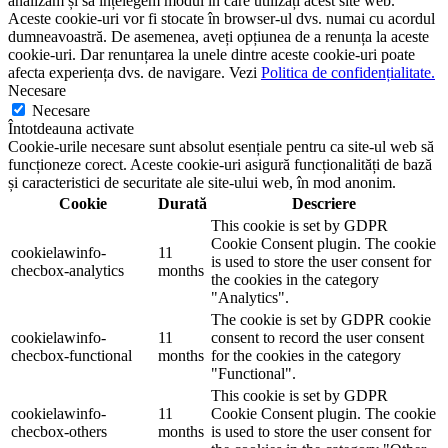
analizăm și să înțelegem modul în care utilizați acest site web.
Aceste cookie-uri vor fi stocate în browser-ul dvs. numai cu acordul
dumneavoastră. De asemenea, aveți opțiunea de a renunța la aceste
cookie-uri. Dar renunțarea la unele dintre aceste cookie-uri poate
afecta experiența dvs. de navigare. Vezi
Politica de confidențialitate.
Necesare
Necesare
Întotdeauna activate
Cookie-urile necesare sunt absolut esențiale pentru ca site-ul web să
funcționeze corect. Aceste cookie-uri asigură funcționalități de bază
și caracteristici de securitate ale site-ului web, în ​​mod anonim.
Cookie
Durată
Descriere
This cookie is set by GDPR
Cookie Consent plugin. The cookie
cookielawinfo-
11
is used to store the user consent for
checbox-analytics
months
the cookies in the category
"Analytics".
The cookie is set by GDPR cookie
cookielawinfo-
11
consent to record the user consent
checbox-functional
months
for the cookies in the category
"Functional".
This cookie is set by GDPR
cookielawinfo-
11
Cookie Consent plugin. The cookie
checbox-others
months
is used to store the user consent for