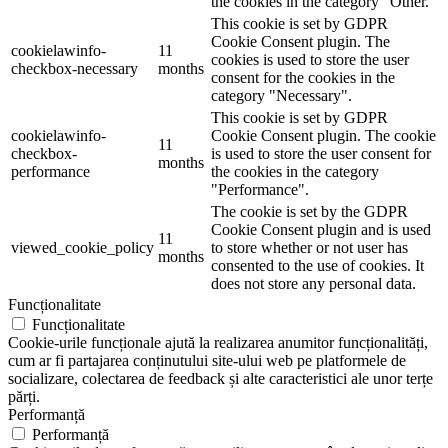
the cookies in the category "Other.
This cookie is set by GDPR
Cookie Consent plugin. The
cookielawinfo-
11
cookies is used to store the user
checkbox-necessary
months
consent for the cookies in the
category "Necessary".
This cookie is set by GDPR
cookielawinfo-
Cookie Consent plugin. The cookie
11
checkbox-
is used to store the user consent for
months
performance
the cookies in the category
"Performance".
The cookie is set by the GDPR
Cookie Consent plugin and is used
11
viewed_cookie_policy
to store whether or not user has
months
consented to the use of cookies. It
does not store any personal data.
Funcționalitate
Funcționalitate
Cookie-urile funcționale ajută la realizarea anumitor funcționalități,
cum ar fi partajarea conținutului site-ului web pe platformele de
socializare, colectarea de feedback și alte caracteristici ale unor terțe
părți.
Performanță
Performanță