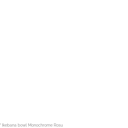
asă
Despre noi
Produse
Galerie
Contact
 Ikebana bowl Monochrome Rosu