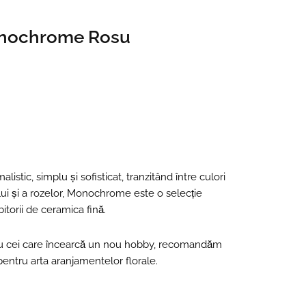
onochrome Rosu
stic, simplu și sofisticat, tranzitând între culori
ului și a rozelor, Monochrome este o selecție
itorii de ceramica fină.
sau cei care încearcă un nou hobby, recomandăm
entru arta aranjamentelor florale.