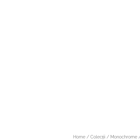
Ac
Home
/
Colecții
/
Monochrome
/