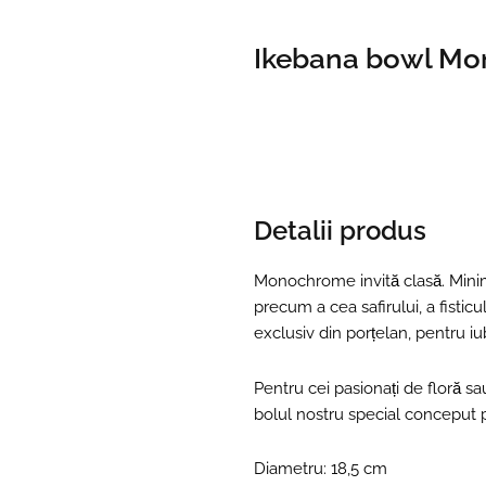
Ikebana bowl M
Detalii produs
Monochrome invită clasă. Minimali
precum a cea safirului, a fistic
exclusiv din porțelan, pentru iub
Pentru cei pasionați de floră 
bolul nostru special conceput p
Diametru: 18,5 cm