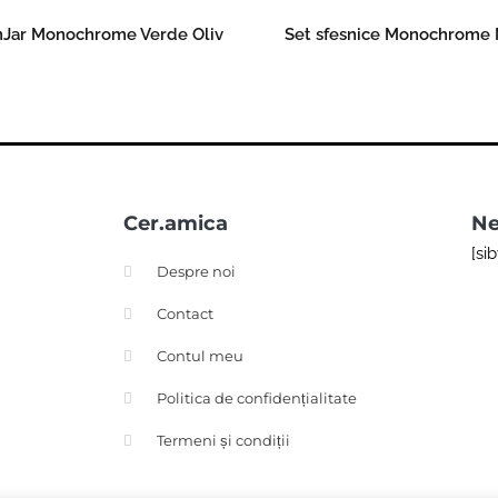
Jar Monochrome Verde Oliv
Set sfesnice Monochrome 
Read more
Read more
Cer.amica
Ne
[si
Despre noi
Contact
Contul meu
Politica de confidențialitate
Termeni și condiții