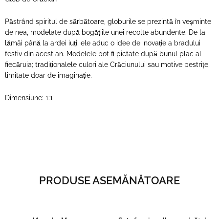
Păstrând spiritul de sărbătoare, globurile se prezintă în veșminte
de nea, modelate după bogățiile unei recolte abundente. De la
lămâi până la ardei iuți, ele aduc o idee de inovație a bradului
festiv din acest an. Modelele pot fi pictate după bunul plac al
fiecăruia; tradiționalele culori ale Crăciunului sau motive pestrițe,
limitate doar de imaginație.
Dimensiune: 1:1
PRODUSE ASEMĂNĂTOARE