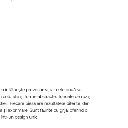
tea întâlnește provocarea, iar cele două se
i colorate și forme abstracte. Tonurile de roz și
iei. Fiecare piesă are rezultatele diferite, dar
și exprimare. Sunt făurite cu grijă, oferind o
 într-un design unic.