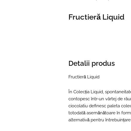
Fructieră Liquid
Detalii produs
Fructieră Liquid
În Colecția Liquid, spontaneita
contopesc într-un vârtej de râur
ciocolatiu definesc paleta colecț
totodată asemănătoare în forma 
alternativă pentru întrebuințare