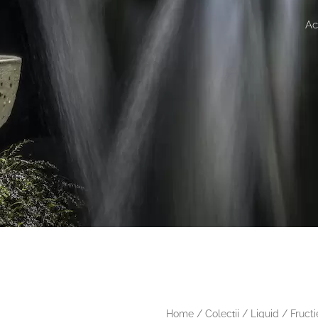
Ac
Home
/
Colecții
/
Liquid
/ Fructi