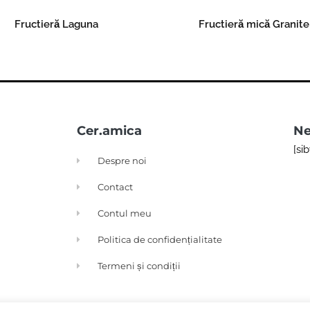
Fructieră Laguna
Fructieră mică Granite
Read more
Read more
Cer.amica
Ne
[si
Despre noi
Contact
Contul meu
Politica de confidențialitate
Termeni și condiții