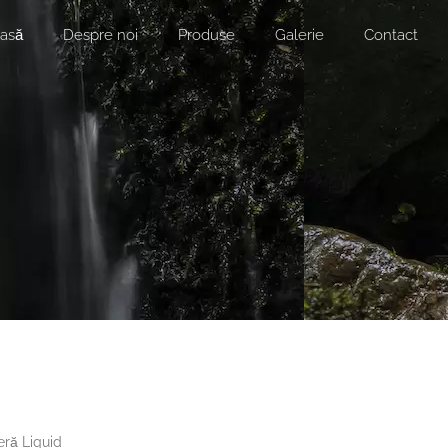
asă
Despre noi
Produse
Galerie
Contact
eră Liquid