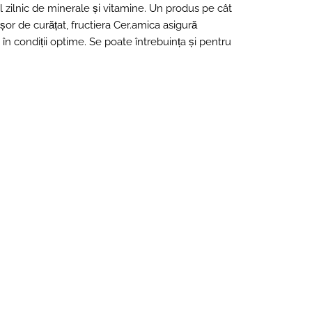
l zilnic de minerale și vitamine. Un produs pe cât
ușor de curățat, fructiera Cer.amica asigură
t în condiții optime. Se poate întrebuința și pentru