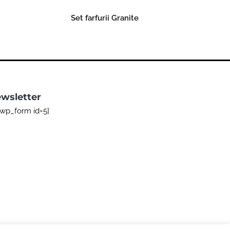
Set farfurii Granite
Read more
wsletter
bwp_form id=5]