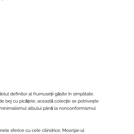
lul definitor al frumuseții găsite în simplitate.
de bej cu picățele, această colecție se potrivește
la minimalismul albului până la nonconformismul
ele sferice cu cele cilindrice, Moonjar-ul