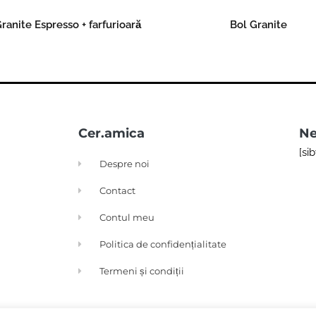
ranite Espresso + farfurioară
Bol Granite
Read more
Read more
Cer.amica
Ne
[si
Despre noi
Contact
Contul meu
Politica de confidențialitate
Termeni și condiții