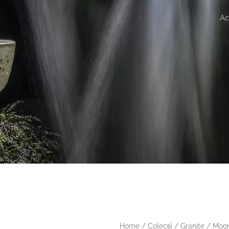
Ac
Home
/
Colecții
/
Granite
/ Moon 