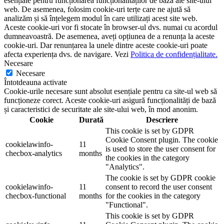
esențiale pentru funcționarea funcționalităților de bază ale site-ului
web. De asemenea, folosim cookie-uri terțe care ne ajută să
analizăm și să înțelegem modul în care utilizați acest site web.
Aceste cookie-uri vor fi stocate în browser-ul dvs. numai cu acordul
dumneavoastră. De asemenea, aveți opțiunea de a renunța la aceste
cookie-uri. Dar renunțarea la unele dintre aceste cookie-uri poate
afecta experiența dvs. de navigare. Vezi
Politica de confidențialitate.
Necesare
Necesare
Întotdeauna activate
Cookie-urile necesare sunt absolut esențiale pentru ca site-ul web să
funcționeze corect. Aceste cookie-uri asigură funcționalități de bază
și caracteristici de securitate ale site-ului web, în ​​mod anonim.
Cookie
Durată
Descriere
This cookie is set by GDPR
Cookie Consent plugin. The cookie
cookielawinfo-
11
is used to store the user consent for
checbox-analytics
months
the cookies in the category
"Analytics".
The cookie is set by GDPR cookie
cookielawinfo-
11
consent to record the user consent
checbox-functional
months
for the cookies in the category
"Functional".
This cookie is set by GDPR