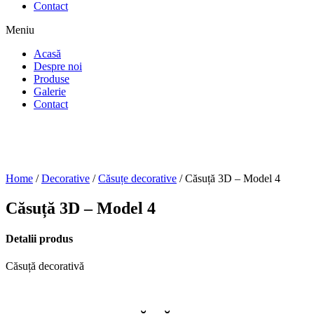
Contact
Meniu
Acasă
Despre noi
Produse
Galerie
Contact
Home
/
Decorative
/
Căsuțe decorative
/ Căsuță 3D – Model 4
Căsuță 3D – Model 4
Detalii produs
Căsuță decorativă