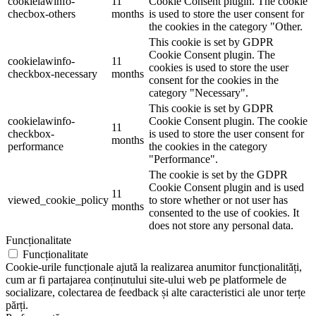
cookielawinfo-
11
Cookie Consent plugin. The cookie
checbox-others
months
is used to store the user consent for
the cookies in the category "Other.
This cookie is set by GDPR
Cookie Consent plugin. The
cookielawinfo-
11
cookies is used to store the user
checkbox-necessary
months
consent for the cookies in the
category "Necessary".
This cookie is set by GDPR
cookielawinfo-
Cookie Consent plugin. The cookie
11
checkbox-
is used to store the user consent for
months
performance
the cookies in the category
"Performance".
The cookie is set by the GDPR
Cookie Consent plugin and is used
11
viewed_cookie_policy
to store whether or not user has
months
consented to the use of cookies. It
does not store any personal data.
Funcționalitate
Funcționalitate
Cookie-urile funcționale ajută la realizarea anumitor funcționalități,
cum ar fi partajarea conținutului site-ului web pe platformele de
socializare, colectarea de feedback și alte caracteristici ale unor terțe
părți.