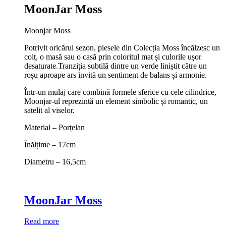
MoonJar Moss
Moonjar Moss
Potrivit oricărui sezon, piesele din Colecția Moss încălzesc un
colț, o masă sau o casă prin coloritul mat și culorile ușor
desaturate.Tranziția subtilă dintre un verde liniștit către un
roșu aproape ars invită un sentiment de balans și armonie.
Într-un mulaj care combină formele sferice cu cele cilindrice,
Moonjar-ul reprezintă un element simbolic și romantic, un
satelit al viselor.
Material – Porțelan
Înălțime – 17cm
Diametru – 16,5cm
MoonJar Moss
Read more