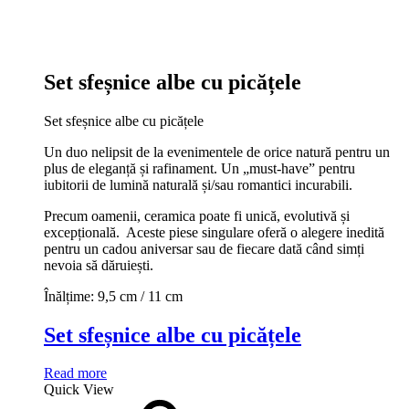
Set sfeșnice albe cu picățele
Set sfeșnice albe cu picățele
Un duo nelipsit de la evenimentele de orice natură pentru un
plus de eleganță și rafinament. Un „must-have” pentru
iubitorii de lumină naturală și/sau romantici incurabili.
Precum oamenii, ceramica poate fi unică, evolutivă și
excepțională. Aceste piese singulare oferă o alegere inedită
pentru un cadou aniversar sau de fiecare dată când simți
nevoia să dăruiești.
Înălțime: 9,5 cm / 11 cm
Set sfeșnice albe cu picățele
Read more
Quick View