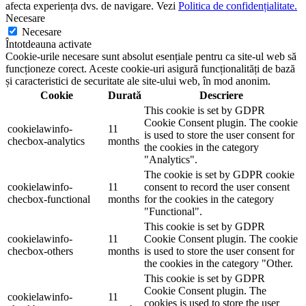
afecta experiența dvs. de navigare. Vezi
Politica de confidențialitate.
Necesare
Necesare
Întotdeauna activate
Cookie-urile necesare sunt absolut esențiale pentru ca site-ul web să
funcționeze corect. Aceste cookie-uri asigură funcționalități de bază
și caracteristici de securitate ale site-ului web, în ​​mod anonim.
Cookie
Durată
Descriere
This cookie is set by GDPR
Cookie Consent plugin. The cookie
cookielawinfo-
11
is used to store the user consent for
checbox-analytics
months
the cookies in the category
"Analytics".
The cookie is set by GDPR cookie
cookielawinfo-
11
consent to record the user consent
checbox-functional
months
for the cookies in the category
"Functional".
This cookie is set by GDPR
cookielawinfo-
11
Cookie Consent plugin. The cookie
checbox-others
months
is used to store the user consent for
the cookies in the category "Other.
This cookie is set by GDPR
Cookie Consent plugin. The
cookielawinfo-
11
cookies is used to store the user