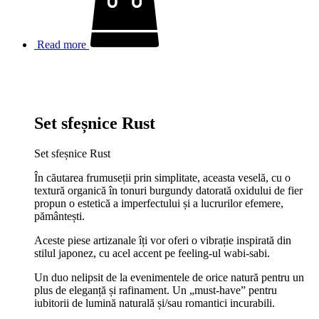
Read more
Set sfeșnice Rust
Set sfeșnice Rust
În căutarea frumuseții prin simplitate, aceasta veselă, cu o
textură organică în tonuri burgundy datorată oxidului de fier
propun o estetică a imperfectului și a lucrurilor efemere,
pământești.
Aceste piese artizanale îți vor oferi o vibrație inspirată din
stilul japonez, cu acel accent pe feeling-ul wabi-sabi.
Un duo nelipsit de la evenimentele de orice natură pentru un
plus de eleganță și rafinament. Un „must-have” pentru
iubitorii de lumină naturală și/sau romantici incurabili.