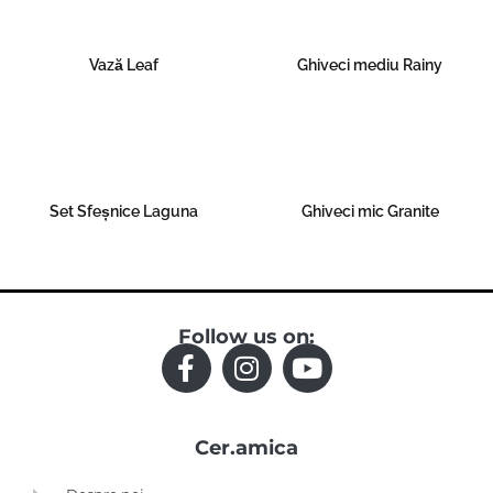
Vază Leaf
Ghiveci mediu Rainy
Read more
Read more
Set Sfeșnice Laguna
Ghiveci mic Granite
Read more
Read more
Follow us on:
F
I
Y
a
n
o
c
s
u
Cer.amica
e
t
t
b
a
u