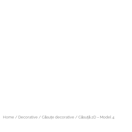
Home
/
Decorative
/
Căsuțe decorative
/ Căsuță 2D – Model 4