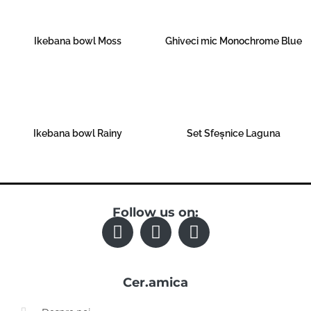
Ikebana bowl Moss
Ghiveci mic Monochrome Blue
Read more
Read more
Ikebana bowl Rainy
Set Sfeșnice Laguna
Read more
Read more
Follow us on:
F
I
Y
a
n
o
c
s
u
Cer.amica
e
t
t
b
a
u