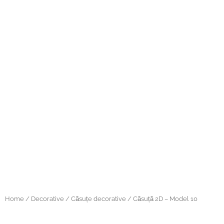
Home
/
Decorative
/
Căsuțe decorative
/ Căsuță 2D – Model 10