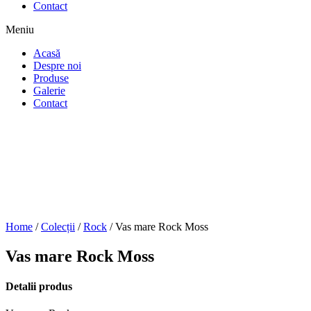
Contact
Meniu
Acasă
Despre noi
Produse
Galerie
Contact
Home
/
Colecții
/
Rock
/ Vas mare Rock Moss
Vas mare Rock Moss
Detalii produs