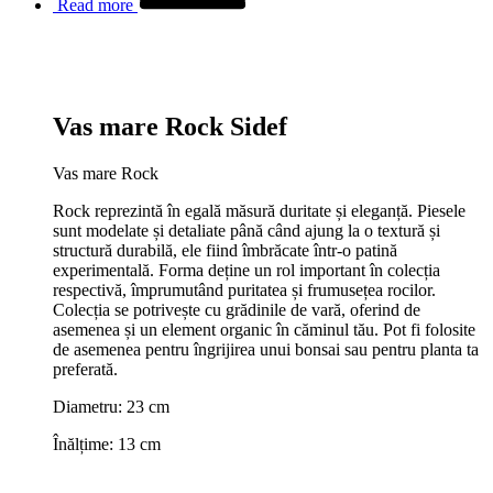
Read more
Vas mare Rock Sidef
Vas mare Rock
Rock reprezintă în egală măsură duritate și eleganță. Piesele
sunt modelate și detaliate până când ajung la o textură și
structură durabilă, ele fiind îmbrăcate într-o patină
experimentală. Forma deține un rol important în colecția
respectivă, împrumutând puritatea și frumusețea rocilor.
Colecția se potrivește cu grădinile de vară, oferind de
asemenea și un element organic în căminul tău. Pot fi folosite
de asemenea pentru îngrijirea unui bonsai sau pentru planta ta
preferată.
Diametru: 23 cm
Înălțime: 13 cm