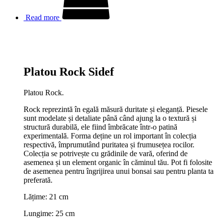
Read more
Platou Rock Sidef
Platou Rock.
Rock reprezintă în egală măsură duritate și eleganță. Piesele
sunt modelate și detaliate până când ajung la o textură și
structură durabilă, ele fiind îmbrăcate într-o patină
experimentală. Forma deține un rol important în colecția
respectivă, împrumutând puritatea și frumusețea rocilor.
Colecția se potrivește cu grădinile de vară, oferind de
asemenea și un element organic în căminul tău. Pot fi folosite
de asemenea pentru îngrijirea unui bonsai sau pentru planta ta
preferată.
Lățime: 21 cm
Lungime: 25 cm