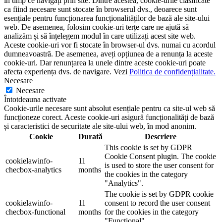
în timp ce navigați prin site. Dintre acestea, cookie-urile clasificate
ca fiind necesare sunt stocate în browserul dvs., deoarece sunt
esențiale pentru funcționarea funcționalităților de bază ale site-ului
web. De asemenea, folosim cookie-uri terțe care ne ajută să
analizăm și să înțelegem modul în care utilizați acest site web.
Aceste cookie-uri vor fi stocate în browser-ul dvs. numai cu acordul
dumneavoastră. De asemenea, aveți opțiunea de a renunța la aceste
cookie-uri. Dar renunțarea la unele dintre aceste cookie-uri poate
afecta experiența dvs. de navigare. Vezi
Politica de confidențialitate.
Necesare
Necesare
Întotdeauna activate
Cookie-urile necesare sunt absolut esențiale pentru ca site-ul web să
funcționeze corect. Aceste cookie-uri asigură funcționalități de bază
și caracteristici de securitate ale site-ului web, în ​​mod anonim.
Cookie
Durată
Descriere
This cookie is set by GDPR
Cookie Consent plugin. The cookie
cookielawinfo-
11
is used to store the user consent for
checbox-analytics
months
the cookies in the category
"Analytics".
The cookie is set by GDPR cookie
cookielawinfo-
11
consent to record the user consent
checbox-functional
months
for the cookies in the category
"Functional".