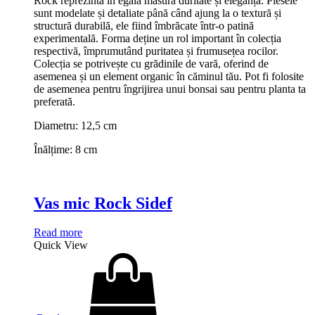
Rock reprezintă în egală măsură duritate și eleganță. Piesele
sunt modelate și detaliate până când ajung la o textură și
structură durabilă, ele fiind îmbrăcate într-o patină
experimentală. Forma deține un rol important în colecția
respectivă, împrumutând puritatea și frumusețea rocilor.
Colecția se potrivește cu grădinile de vară, oferind de
asemenea și un element organic în căminul tău. Pot fi folosite
de asemenea pentru îngrijirea unui bonsai sau pentru planta ta
preferată.
Diametru: 12,5 cm
Înălțime: 8 cm
Vas mic Rock Sidef
Read more
Quick View