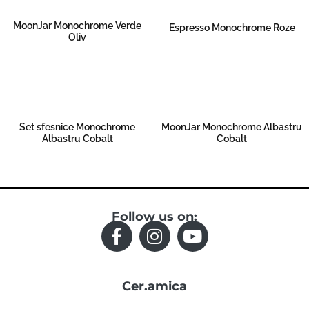
MoonJar Monochrome Verde
Espresso Monochrome Roze
Oliv
Read more
Read more
Set sfesnice Monochrome
MoonJar Monochrome Albastru
Albastru Cobalt
Cobalt
Read more
Read more
Follow us on:
F
I
Y
a
n
o
c
s
u
Cer.amica
e
t
t