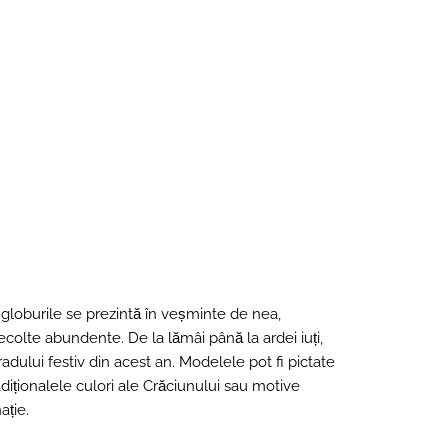
, globurile se prezintă în veșminte de nea,
colte abundente. De la lămâi până la ardei iuți,
adului festiv din acest an. Modelele pot fi pictate
adiționalele culori ale Crăciunului sau motive
ație.