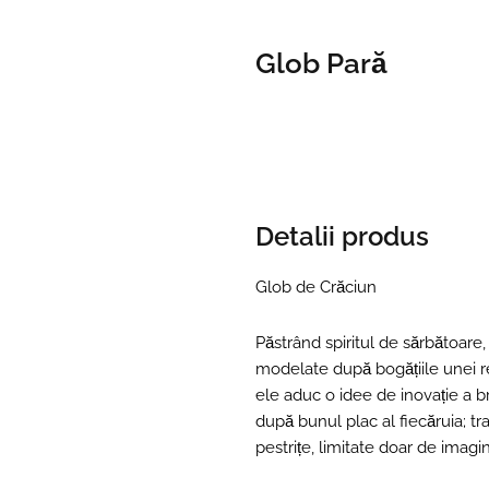
Glob Pară
Detalii produs
Glob de Crăciun
Păstrând spiritul de sărbătoare
modelate după bogățiile unei re
ele aduc o idee de inovație a br
după bunul plac al fiecăruia; tr
pestrițe, limitate doar de imagin