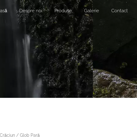
asă
Despre noi
Produse
Galerie
Contact
 Crăciun
/ Glob Pară