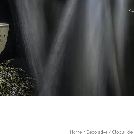
Ac
Home
/
Decorative
/
Globuri de