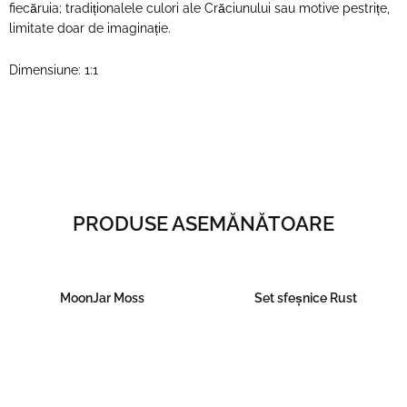
fiecăruia; tradiționalele culori ale Crăciunului sau motive pestrițe,
limitate doar de imaginație.
Dimensiune: 1:1
PRODUSE ASEMĂNĂTOARE
MoonJar Moss
Set sfeșnice Rust
Read more
Read more