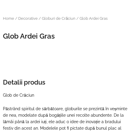
Home
/
Decorative
/
Globuri de Crăciun
/ Glob Ardei Gras
Glob Ardei Gras
Detalii produs
Glob de Crăciun
Păstrând spiritul de sărbătoare, globurile se prezintă în veșminte
de nea, modelate după bogățiile unei recolte abundente. De la
lămâi până la ardei iuți, ele aduc o idee de inovație a bradului
festiv din acest an. Modelele pot fi pictate după bunul plac al