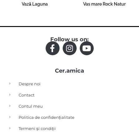
Vază Laguna
Vas mare Rock Natur
Read more
Read more
Follow us on:
F
I
Y
a
n
o
c
s
u
Cer.amica
e
t
t
b
a
u
Despre noi
o
g
b
Contact
o
r
e
k
a
Contul meu
-
m
Politica de confidențialitate
f
Termeni și condiții