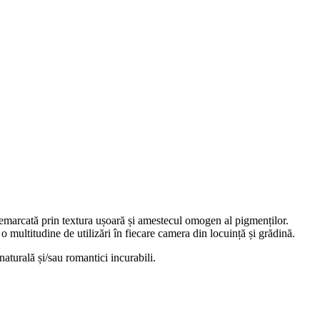
 remarcată prin textura ușoară și amestecul omogen al pigmenților.
 o multitudine de utilizări în fiecare camera din locuință și grădină.
aturală și/sau romantici incurabili.