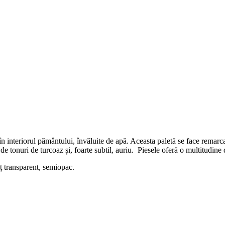
în interiorul pământului, învăluite de apă. Aceasta paletă se face remar
 de tonuri de turcoaz și, foarte subtil, auriu. Piesele oferă o multitudine
lț transparent, semiopac.