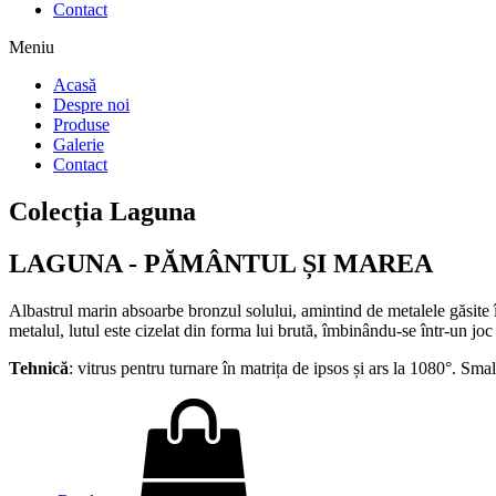
Contact
Meniu
Acasă
Despre noi
Produse
Galerie
Contact
Colecția Laguna
LAGUNA - PĂMÂNTUL ȘI MAREA
Albastrul marin absoarbe bronzul solului, amintind de metalele găsite 
metalul, lutul este cizelat din forma lui brută, îmbinându-se într-un joc
Tehnică
: vitrus pentru turnare în matrița de ipsos și ars la 1080°. Sma