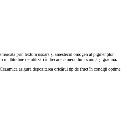
 remarcată prin textura ușoară și amestecul omogen al pigmenților.
 o multitudine de utilizări în fiecare camera din locuință și grădină.
 Cer.amica asigură depozitarea oricărui tip de fruct în condiții optime.