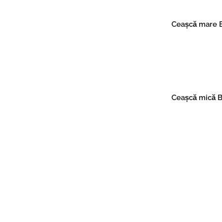
Ceașcă mare B
Read mo
Ceașcă mică B
Read mo