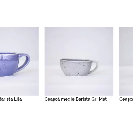
re
Read more
arista Lila
Ceașcă medie Barista Gri Mat
Ceașcă
re
Read more