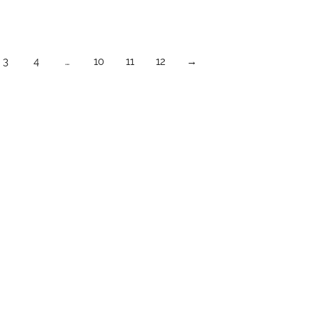
3
4
…
10
11
12
→