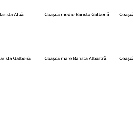
arista Albă
Ceașcă medie Barista Galbenă
Ceașc
re
Read more
arista Galbenă
Ceașcă mare Barista Albastră
Ceașcă
re
Read more