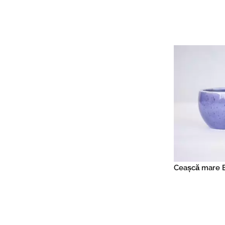
Read mo
Ceașcă mare B
Read mo